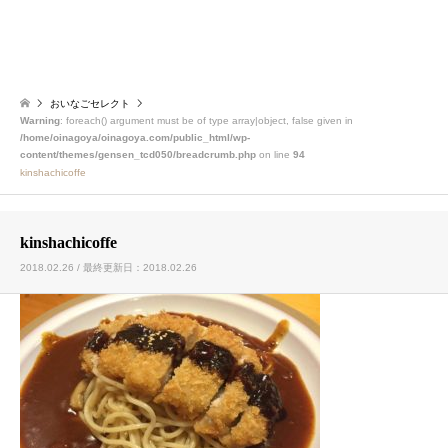
おいなごセレクト
Warning
: foreach() argument must be of type array|object, false given in
/home/oinagoya/oinagoya.com/public_html/wp-
content/themes/gensen_tcd050/breadcrumb.php
on line
94
kinshachicoffe
kinshachicoffe
2018.02.26 / 最終更新日：2018.02.26