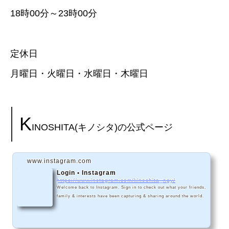
18時00分～23時00分
定休日
月曜日・火曜日・水曜日・木曜日
K
INOSHITA(キノシタ)の公式ページ
www.instagram.com
Login • Instagram
https://www.instagram.com/kinoshita_ngy/
Welcome back to Instagram. Sign in to check out what your friends,
family & interests have been capturing & sharing around the world.