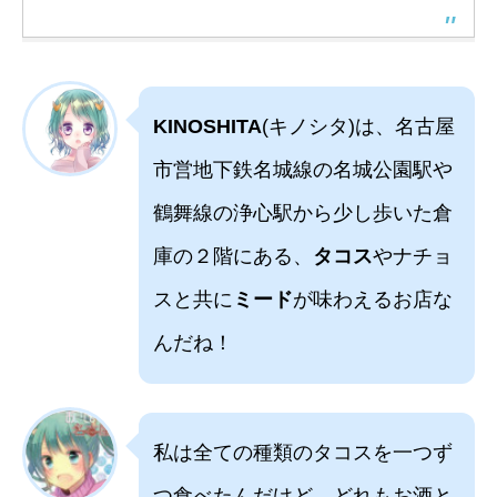
KINOSHITA
(キノシタ)は、名古屋
市営地下鉄名城線の名城公園駅や
鶴舞線の浄心駅から少し歩いた倉
庫の２階にある、
タコス
やナチョ
スと共に
ミード
が味わえるお店な
んだね！
私は全ての種類のタコスを一つず
つ食べたんだけど、どれもお酒と