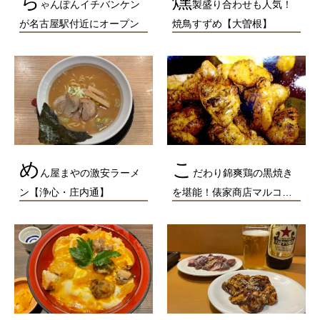
ち
燻
ゃんぽんイチバンケン
製盛り合わせも人気！
が名古屋駅付近にオープン
焼鳥すずめ【大曽根】
め
こ
ん屋まやの激安ラーメ
だわり錦爽鶏の黒焼き
ン【浄心・庄内通】
を堪能！俵家商店マルコ…