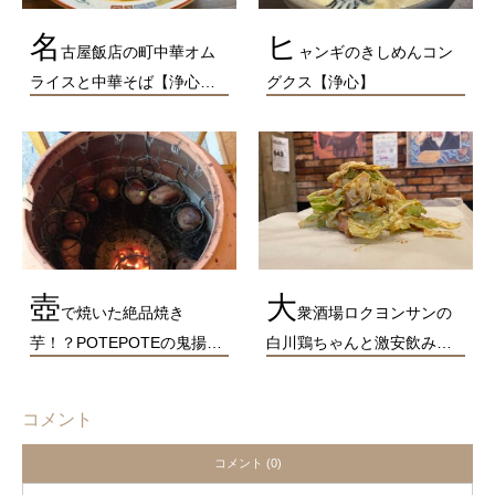
名
ヒ
古屋飯店の町中華オム
ャンギのきしめんコン
ライスと中華そば【浄心…
グクス【浄心】
壺
大
で焼いた絶品焼き
衆酒場ロクヨンサンの
芋！？POTEPOTEの鬼揚…
白川鶏ちゃんと激安飲み…
コメント
コメント (0)