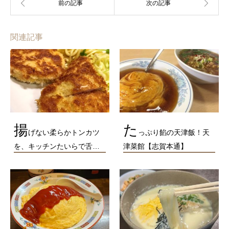
関連記事
揚
た
げない柔らかトンカツ
っぷり餡の天津飯！天
を、キッチンたいらで舌…
津菜館【志賀本通】