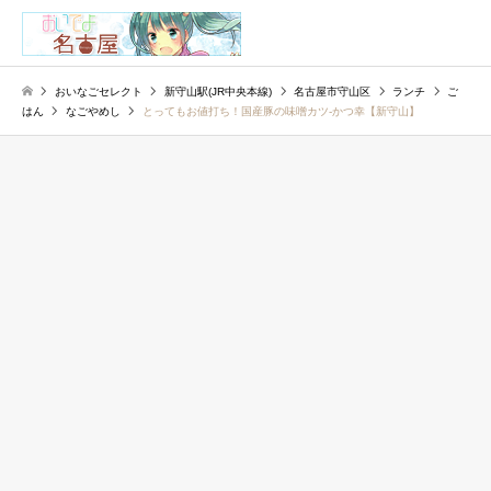
検索
おいなごセレクト
新守山駅(JR中央本線)
名古屋市守山区
ランチ
ご
はん
なごやめし
とってもお値打ち！国産豚の味噌カツ-かつ幸【新守山】