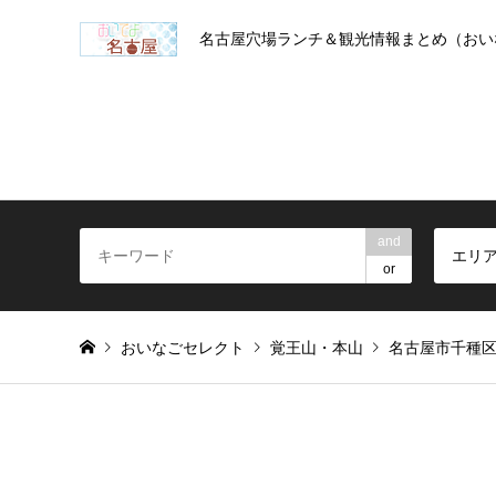
名古屋穴場ランチ＆観光情報まとめ（おい
and
エリ
or
おいなごセレクト
覚王山・本山
名古屋市千種