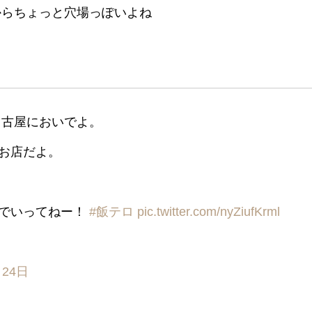
からちょっと穴場っぽいよね
名古屋においでよ。
お店だよ。
んでいってねー！
#飯テロ
pic.twitter.com/nyZiufKrml
月24日