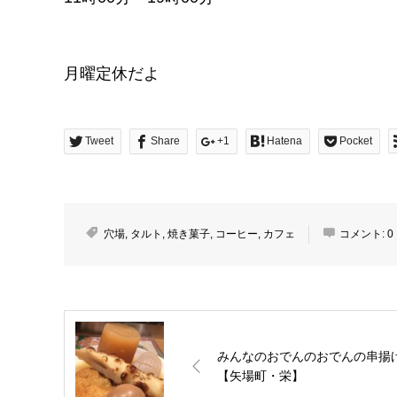
月曜定休だよ
Tweet
Share
+1
Hatena
Pocket
穴場
,
タルト
,
焼き菓子
,
コーヒー
,
カフェ
コメント:
0
みんなのおでんのおでんの串揚
【矢場町・栄】