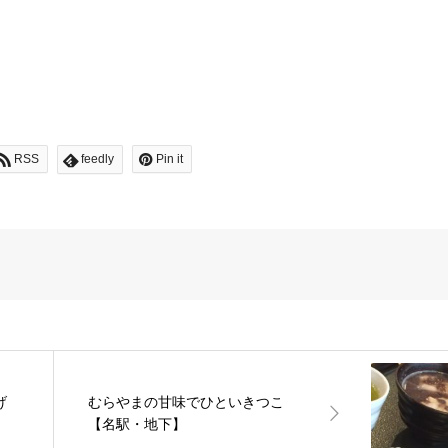
RSS
feedly
Pin it
げ
むらやまの甘味でひといきつこ
【名駅・地下】