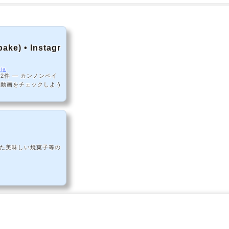
) • Instagr
=ja
2件 ― カンノンベイ
の写真と動画をチェックしよう
した美味しい焼菓子等の