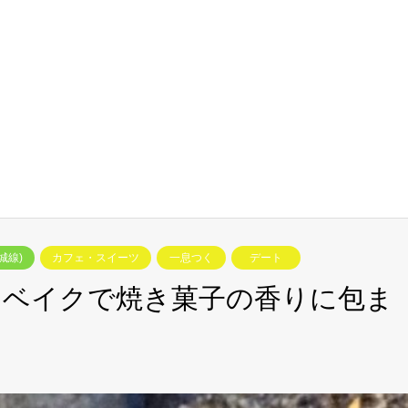
城線)
カフェ・スイーツ
一息つく
デート
ンベイクで焼き菓子の香りに包ま