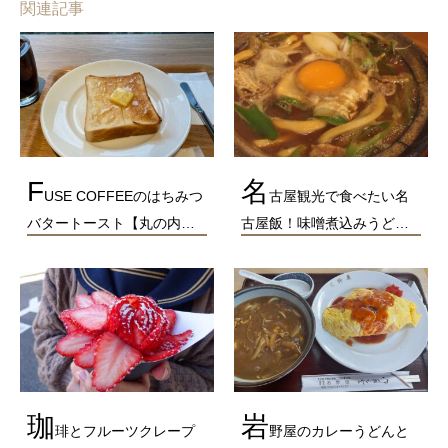
関連記事
F
名
USE COFFEEのはちみつ
古屋観光で食べたい名
バタートースト【丸の内…
古屋飯！味噌煮込みうど…
珈
岩
琲とフルーツクレープ
野屋のカレーうどんと