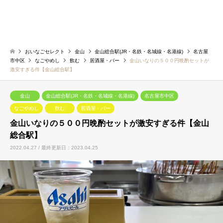
おいなごセレクト
金山
金山総合駅(JR・名鉄・名城線・名港線)
名古屋
市中区
なごやめし
飲む
居酒屋・バー
金山いなりの５００円晩酌セットが
激安すぎる件【金山総合駅】
金山
金山総合駅(JR・名鉄・名城線・名港線)
名古屋市中区
なごやめし
飲む
居酒屋・バー
金山いなりの５００円晩酌セットが激安すぎる件【金山
総合駅】
2022.04.27 / 最終更新日：2023.04.25