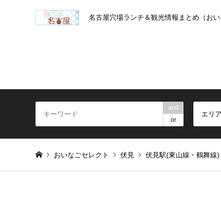
名古屋穴場ランチ＆観光情報まとめ（おい
and
エリ
or
おいなごセレクト
伏見
伏見駅(東山線・鶴舞線)