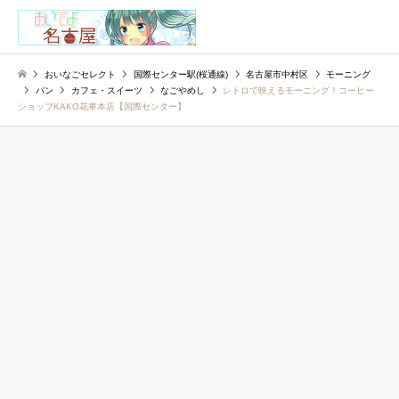
検索
おいなごセレクト
国際センター駅(桜通線)
名古屋市中村区
モーニング
パン
カフェ・スイーツ
なごやめし
レトロで映えるモーニング！コーヒー
ショップKAKO花車本店【国際センター】