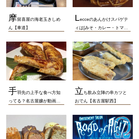
摩
L
留喜屋の海老玉きしめ
ecceのあんかけスパゲテ
ん【車道】
ィは[みそ・カレー・トマ…
手
立
羽先の上手な食べ方知
ち飲み立陣の串カツと
ってる？名古屋嬢が動画…
おでん【名古屋駅西】