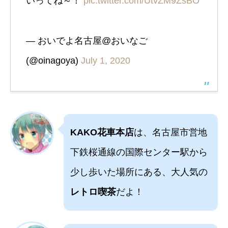
いってね～！
pic.twitter.com/UtvZM9ZsBO
— おいでよ名古屋@おいなご
(@oinagoya)
July 1, 2020
KAKO花車本店
は、名古屋市営地
下鉄桜通線の国際センター駅から
少し歩いた場所にある、大人気の
レトロ喫茶
だよ！