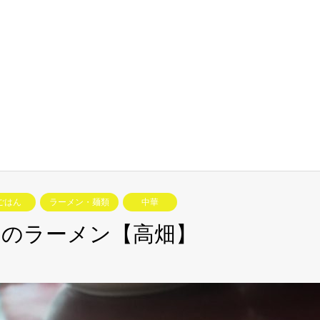
ごはん
ラーメン・麺類
中華
いのラーメン【高畑】