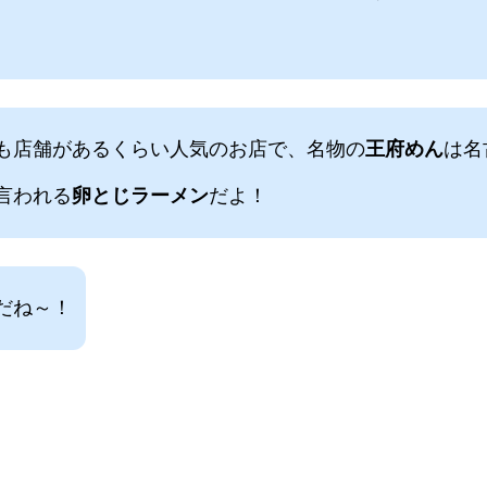
も店舗があるくらい人気のお店で、名物の
王府めん
は名
言われる
卵とじラーメン
だよ！
だね～！