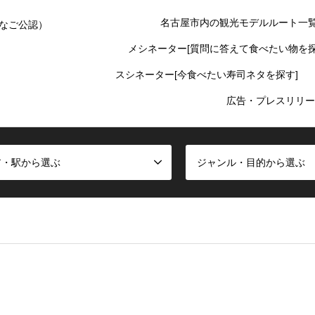
名古屋市内の観光モデルルート一
なご公認）
メシネーター[質問に答えて食べたい物を探
スシネーター[今食べたい寿司ネタを探す]
広告・プレスリリー
ア・駅から選ぶ
ジャンル・目的から選ぶ
false given in
/home/oinagoya/oinagoya.com/public_html/wp-cont