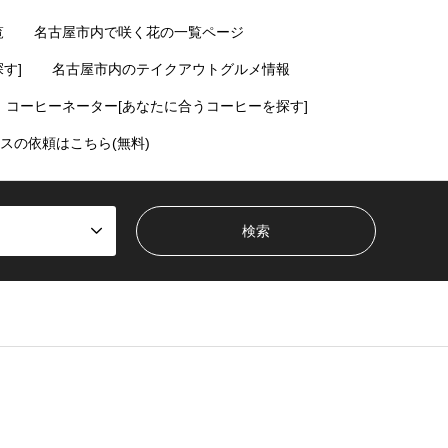
覧
名古屋市内で咲く花の一覧ページ
す]
名古屋市内のテイクアウトグルメ情報
コーヒーネーター[あなたに合うコーヒーを探す]
スの依頼はこちら(無料)
ent/themes/gensen_tcd050/breadcrumb.php
on line
94