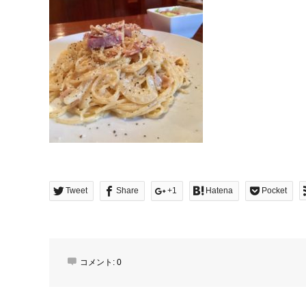
Tweet
Share
+1
Hatena
Pocket
コメント:
0