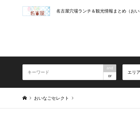
名古屋穴場ランチ＆観光情報まとめ（おい
and
エリ
or
おいなごセレクト
Warning
: foreach() argument must be of type array|object, 
kahvehana