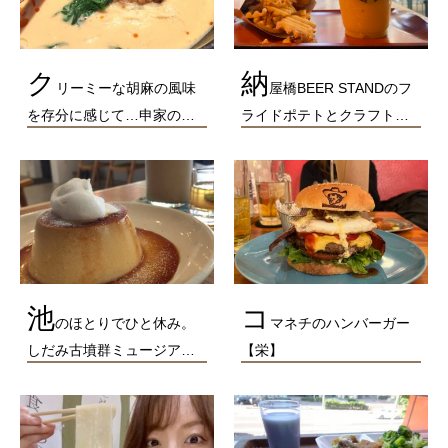
ク
納
リーミーな胡麻の風味
屋橋BEER STANDのフ
を存分に感じて…申家の…
ライドポテトとクラフト…
池
コ
のほとりでひと休み。
マネチのハンバーガー
しだみ古墳群ミュージア…
【栄】