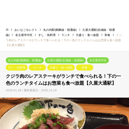
おいなごセレクト
丸の内駅(鶴舞線・桜通線)
久屋大通駅(名城線・桜通
線)
名古屋市中区
すし・魚料理
ランチ
大盛り・食べ放題
和食
クジ
ラ肉のレアステーキがランチで食べられる！下の一色のランチタイムはお惣菜も食べ放題
【久屋大通駅】
丸の内駅(鶴舞線・桜通線)
久屋大通駅(名城線・桜通線)
名古屋市中区
すし・魚料理
ランチ
大盛り・食べ放題
和食
クジラ肉のレアステーキがランチで食べられる！下の一
色のランチタイムはお惣菜も食べ放題【久屋大通駅】
2018.01.28 / 最終更新日：2020.12.28