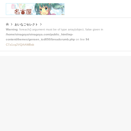
検索
おいなごセレクト
Warning
: foreach() argument must be of type array|object, false given in
/home/oinagoya/oinagoya.com/public_html/wp-
content/themes/gensen_tcd050/breadcrumb.php
on line
94
C7z1cq2VQAAWBsb