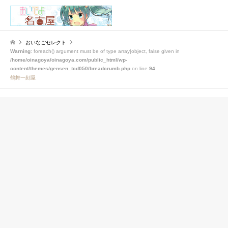
検索
おいなごセレクト
Warning
: foreach() argument must be of type array|object, false given in
/home/oinagoya/oinagoya.com/public_html/wp-
content/themes/gensen_tcd050/breadcrumb.php
on line
94
鶴舞一刻屋