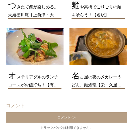
つ
麺
きたて餅が楽しめる。
や高橋でごりごりの麺
大須徳川庵【上前津・大…
を喰らう！【名駅】
オ
名
ステリアグルのランチ
古屋の夜の〆カレーう
コースがお値打ち！【有…
どん。麺処龍【栄・久屋…
コメント
コメント (0)
トラックバックは利用できません。