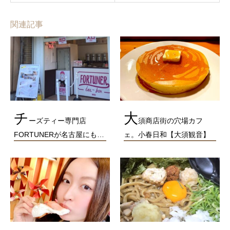
関連記事
チ
大
ーズティー専門店
須商店街の穴場カフ
FORTUNERが名古屋にも…
ェ。小春日和【大須観音】