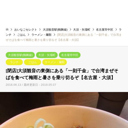
おいなごセレクト
大須観音駅(鶴舞線)
大須・矢場町
名古屋市中区
ラ
ンチ
ごはん
ラーメン・麺類
[閉店]大須観音の東側にある「一刻千金」で台湾ま
ぜそばを食べて梅雨と暑さを乗り切るぞ【名古屋・大須】
大須観音駅(鶴舞線)
大須・矢場町
名古屋市中区
ランチ
ごはん
ラーメン・麺類
[閉店]大須観音の東側にある「一刻千金」で台湾まぜそ
ばを食べて梅雨と暑さを乗り切るぞ【名古屋・大須】
2018.06.13 / 最終更新日：2019.05.07