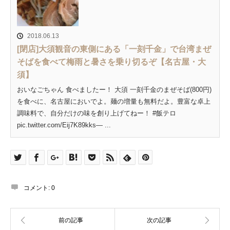
2018.06.13
[閉店]大須観音の東側にある「一刻千金」で台湾まぜ
そばを食べて梅雨と暑さを乗り切るぞ【名古屋・大
須】
おいなごちゃん 食べましたー！ 大須 一刻千金のまぜそば(800円)
を食べに、名古屋においでよ。麺の増量も無料だよ。豊富な卓上
調味料で、自分だけの味を創り上げてねー！ #飯テロ
pic.twitter.com/Eij7K89kks— ...
コメント:
0