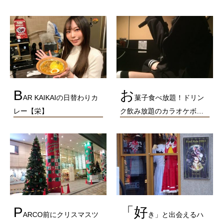
B
お
AR KAIKAIの日替わりカ
菓子食べ放題！ドリン
レー【栄】
ク飲み放題のカラオケボ…
P
「好
ARCO前にクリスマスツ
き」と出会えるハ