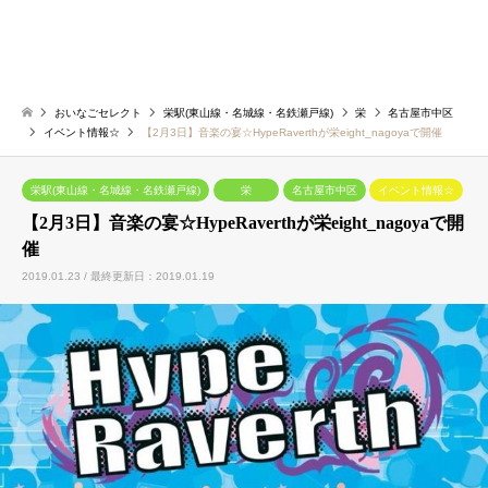
おいなごセレクト
栄駅(東山線・名城線・名鉄瀬戸線)
栄
名古屋市中区
イベント情報☆
【2月3日】音楽の宴☆HypeRaverthが栄eight_nagoyaで開催
栄駅(東山線・名城線・名鉄瀬戸線)
栄
名古屋市中区
イベント情報☆
【2月3日】音楽の宴☆HypeRaverthが栄eight_nagoyaで開
催
2019.01.23 / 最終更新日：2019.01.19