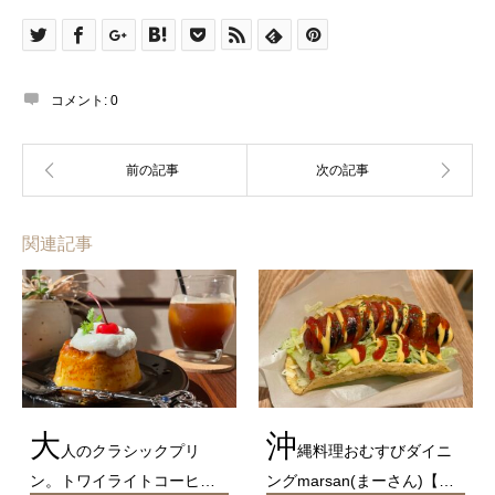
コメント:
0
関連記事
大
沖
人のクラシックプリ
縄料理おむすびダイニ
ン。トワイライトコーヒ…
ングmarsan(まーさん)【…