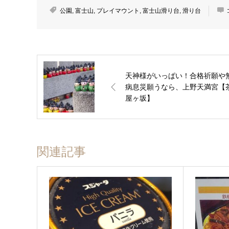
公園
,
富士山
,
プレイマウント
,
富士山滑り台
,
滑り台
天神様がいっぱい！合格祈願や
病息災願うなら、上野天満宮【
屋ヶ坂】
関連記事