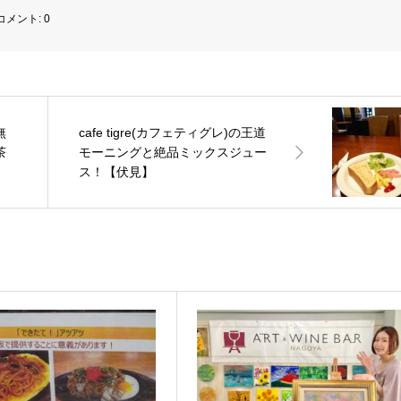
コメント:
0
無
cafe tigre(カフェティグレ)の王道
茶
モーニングと絶品ミックスジュー
ス！【伏見】