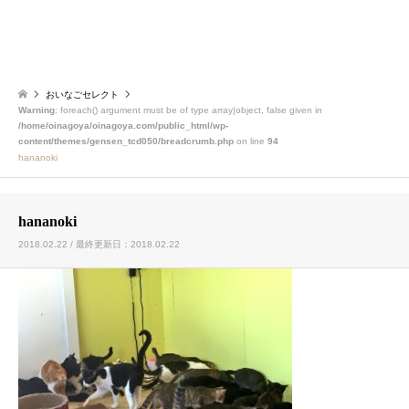
おいなごセレクト
Warning
: foreach() argument must be of type array|object, false given in
/home/oinagoya/oinagoya.com/public_html/wp-
content/themes/gensen_tcd050/breadcrumb.php
on line
94
hananoki
hananoki
2018.02.22 / 最終更新日：2018.02.22