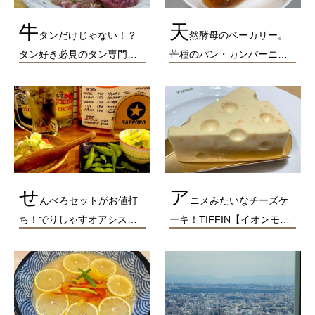
牛
天
タンだけじゃない！？
然酵母のベーカリー。
タン好き必見のタン専門…
芒種のパン・カンパーニ…
せ
ア
んべろセットがお値打
ニメみたいなチーズケ
ち！でりしゃすオアシス…
ーキ！TIFFIN【イオンモ…