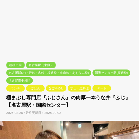
柳橋市場
名古屋駅（東側）
名古屋駅(JR・近鉄・名鉄・桜通線・東山線・あおなみ線)
国際センター駅(桜通線)
名古屋市中村区
ランチ
ごはん
なごやめし
すし・魚料理
デート
櫃まぶし専門店『ふじさん』の肉厚一本うな丼『ふじ』
【名古屋駅・国際センター】
2025.08.26 / 最終更新日：2025.09.02