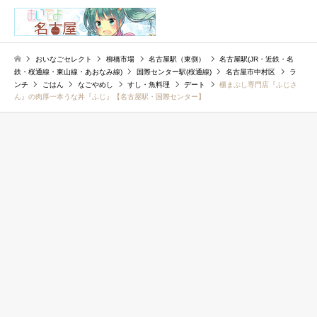
検索
おいなごセレクト
柳橋市場
名古屋駅（東側）
名古屋駅(JR・近鉄・名
鉄・桜通線・東山線・あおなみ線)
国際センター駅(桜通線)
名古屋市中村区
ラ
ンチ
ごはん
なごやめし
すし・魚料理
デート
櫃まぶし専門店『ふじさ
ん』の肉厚一本うな丼『ふじ』【名古屋駅・国際センター】