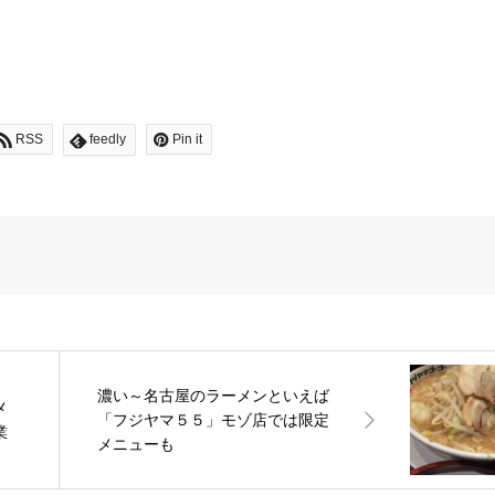
RSS
feedly
Pin it
濃い～名古屋のラーメンといえば
メ
「フジヤマ５５」モゾ店では限定
業
メニューも