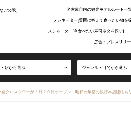
名古屋市内の観光モデルルート一
なご公認）
メシネーター[質問に答えて食べたい物を探
スシネーター[今食べたい寿司ネタを探す]
広告・プレスリリー
ア・駅から選ぶ
ジャンル・目的から選ぶ
小路クロスタワーが３月２０日オープン 昭和元年築の銀行本店建物も