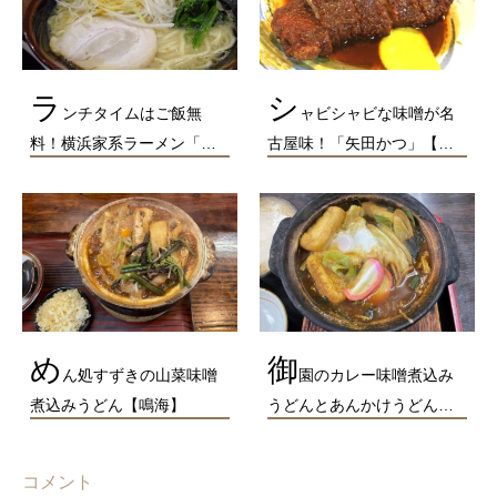
ラ
シ
ンチタイムはご飯無
ャビシャビな味噌が名
料！横浜家系ラーメン「…
古屋味！「矢田かつ」【…
め
御
ん処すずきの山菜味噌
園のカレー味噌煮込み
煮込みうどん【鳴海】
うどんとあんかけうどん…
コメント