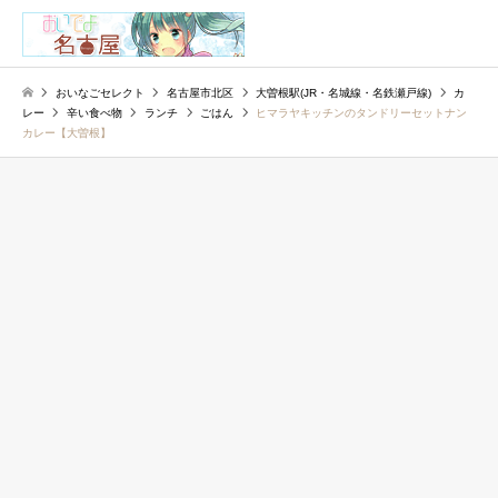
検索
おいなごセレクト
名古屋市北区
大曽根駅(JR・名城線・名鉄瀬戸線)
カ
レー
辛い食べ物
ランチ
ごはん
ヒマラヤキッチンのタンドリーセットナン
カレー【大曽根】