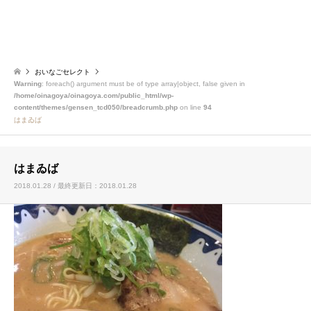
おいなごセレクト
Warning
: foreach() argument must be of type array|object, false given in
/home/oinagoya/oinagoya.com/public_html/wp-
content/themes/gensen_tcd050/breadcrumb.php
on line
94
はまゐば
はまゐば
2018.01.28 / 最終更新日：2018.01.28