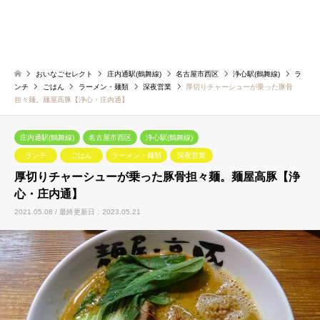
おいなごセレクト
庄内通駅(鶴舞線)
名古屋市西区
浄心駅(鶴舞線)
ラ
ンチ
ごはん
ラーメン・麺類
深夜営業
厚切りチャーシューが乗った豚骨
担々麺。麺屋高豚【浄心・庄内通】
庄内通駅(鶴舞線)
名古屋市西区
浄心駅(鶴舞線)
ランチ
ごはん
ラーメン・麺類
深夜営業
厚切りチャーシューが乗った豚骨担々麺。麺屋高豚【浄
心・庄内通】
2021.05.08 / 最終更新日：2023.05.21