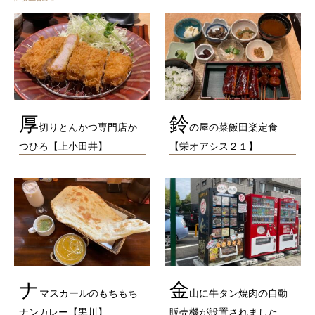
厚
鈴
切りとんかつ専門店か
の屋の菜飯田楽定食
つひろ【上小田井】
【栄オアシス２１】
ナ
金
マスカールのもちもち
山に牛タン焼肉の自動
ナンカレー【黒川】
販売機が設置されました…