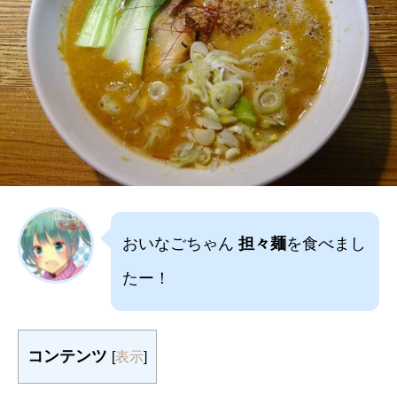
おいなごちゃん
担々麺
を食べまし
たー！
コンテンツ
[
表示
]