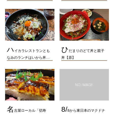
ハ
ひ
イカラレストランとも
だまりのどて丼と親子
なみのランチはいから丼…
丼【原】
名
8/
古屋ローカル「切寿
8から東日本のマクドナ