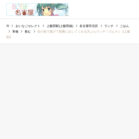
検索
おいなごセレクト
上飯田駅(上飯田線)
名古屋市北区
ランチ
ごはん
和食
飲む
目の前で揚げて順番に出してくれる天ぷらランチ！げんろく【上飯
田】