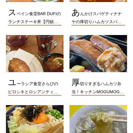
ス
あ
ペイン食堂BAR DUFIの
んかけスパゲティナナ
ランチステーキ丼【円頓…
ヤの厚切りハムカツスパ…
ユ
厚
ーラシア食堂さらびの
切りすぎるハムカツ弁
ピロシキとロシアンティ…
当！キッチンMOGUMOG…