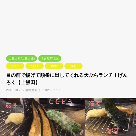
上飯田駅(上飯田線)
名古屋市北区
ランチ
ごはん
和食
飲む
目の前で揚げて順番に出してくれる天ぷらランチ！げん
ろく【上飯田】
2018.10.25 / 最終更新日：2023.06.17