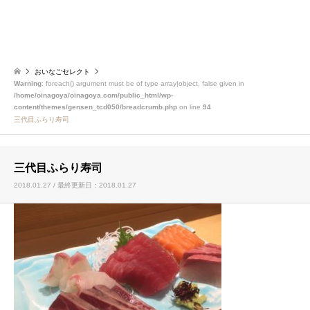
おいなごセレクト
Warning
: foreach() argument must be of type array|object, false given in
/home/oinagoya/oinagoya.com/public_html/wp-
content/themes/gensen_tcd050/breadcrumb.php
on line
94
三代目ふらり寿司
三代目ふらり寿司
2018.01.27 / 最終更新日：2018.01.27