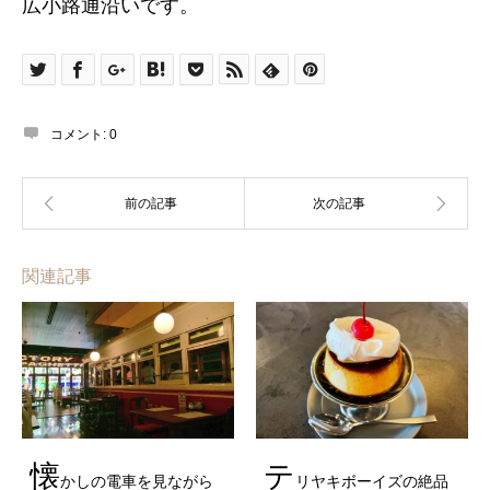
広小路通沿いです。
コメント:
0
関連記事
懐
テ
かしの電車を見ながら
リヤキボーイズの絶品