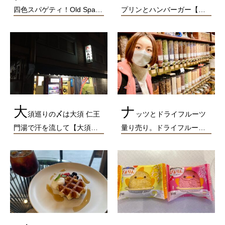
四色スパゲティ！Old Spa…
プリンとハンバーガー【…
大
ナ
須巡りの〆は大須 仁王
ッツとドライフルーツ
門湯で汗を流して【大須…
量り売り。ドライフルー…