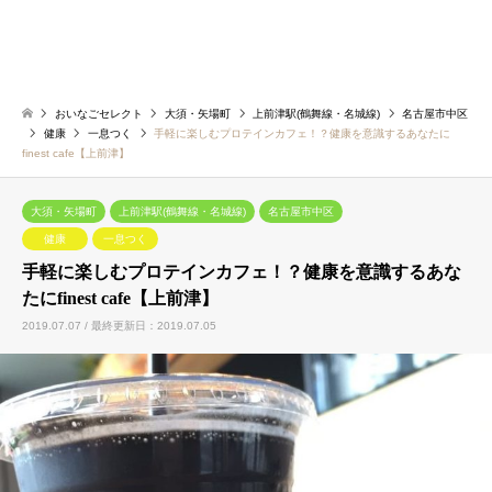
おいなごセレクト
大須・矢場町
上前津駅(鶴舞線・名城線)
名古屋市中区
健康
一息つく
手軽に楽しむプロテインカフェ！？健康を意識するあなたに
finest cafe【上前津】
大須・矢場町
上前津駅(鶴舞線・名城線)
名古屋市中区
健康
一息つく
手軽に楽しむプロテインカフェ！？健康を意識するあな
たにfinest cafe【上前津】
2019.07.07 / 最終更新日：2019.07.05