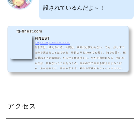
設されているんだよ～！
fg-finest.com
FINEST
https://fg-finest.com
生き方は、鍛えられる。人間は、瞬間には変わらない。でも、少しずつ
自分を変えることはできる。昨日よりも1mmでも長く。1gでも重く。積
み重ねるその鍛錬が、からだを研ぎ澄まし、やがて自信になる。強いか
らだが、折れないこころをつくる。自分の力で自分を変えるよろこび
を、あらゆる人に。意志を支える、変化を実感するフィットネスジム。
アクセス