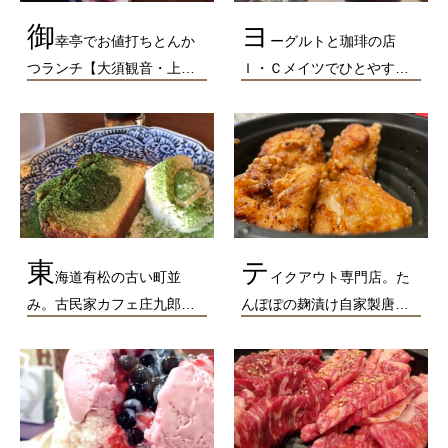
御
ヨ
幸亭でお値打ちとんか
ーグルトと珈琲の店
つランチ【大須観音・上…
Ｉ・Ｃメイツでひとやす…
東
テ
海道有松の古い町並
イクアウト専門店。た
み。古民家カフェ庄九郎…
んぽぽの麹漬け自家製唐…