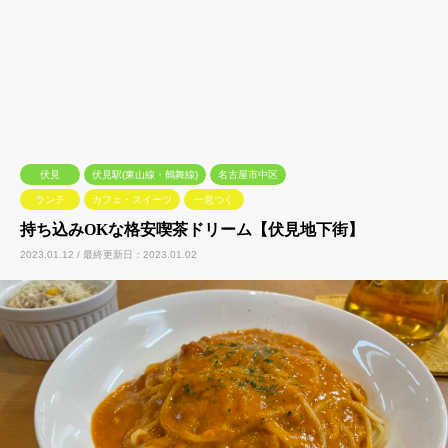
伏見
伏見駅(東山線・鶴舞線)
名古屋市中区
ランチ
カフェ・スイーツ
一息つく
持ち込みOKな格安喫茶ドリーム【伏見地下街】
2023.01.12 / 最終更新日：2023.01.02