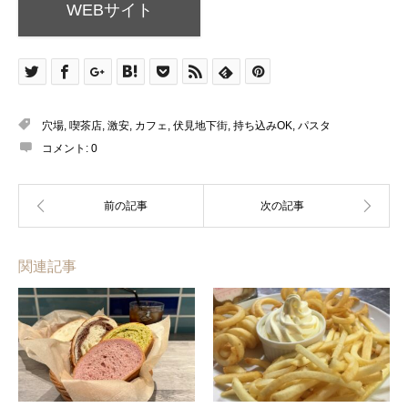
WEBサイト
穴場
,
喫茶店
,
激安
,
カフェ
,
伏見地下街
,
持ち込みOK
,
パスタ
コメント:
0
関連記事