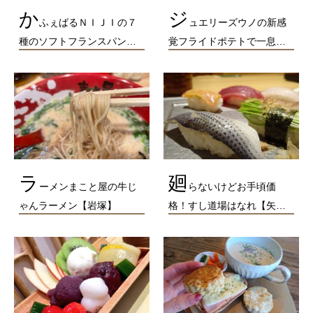
か
ジ
ふぇばるＮＩＪＩの７
ュエリーズウノの新感
種のソフトフランスパン…
覚フライドポテトで一息…
ラ
廻
ーメンまこと屋の牛じ
らないけどお手頃価
ゃんラーメン【岩塚】
格！すし道場はなれ【矢…