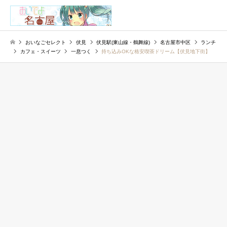
検索
おいなごセレクト
伏見
伏見駅(東山線・鶴舞線)
名古屋市中区
ランチ
カフェ・スイーツ
一息つく
持ち込みOKな格安喫茶ドリーム【伏見地下街】