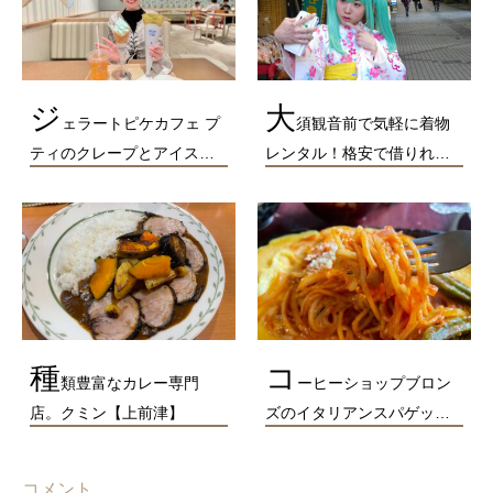
ジ
大
ェラートピケカフェ プ
須観音前で気軽に着物
ティのクレープとアイス…
レンタル！格安で借りれ…
種
コ
類豊富なカレー専門
ーヒーショップブロン
店。クミン【上前津】
ズのイタリアンスパゲッ…
コメント