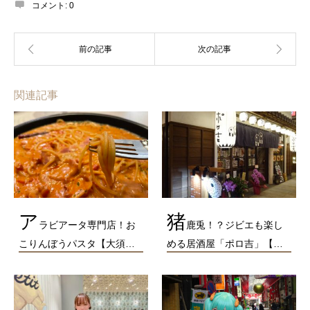
コメント:
0
関連記事
ア
猪
ラビアータ専門店！お
鹿兎！？ジビエも楽し
こりんぼうパスタ【大須…
める居酒屋「ポロ吉」【…