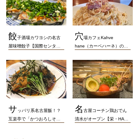
餃
穴
子酒場カワヨシの名古
場カフェKahve
屋味噌餃子【国際センタ…
hane（カーベハーネ）の…
サ
名
ッパリ系名古屋飯！？
古屋コーチン鶏おでん
互楽亭で「かつおろしそ…
清水がオープン【栄・HA…