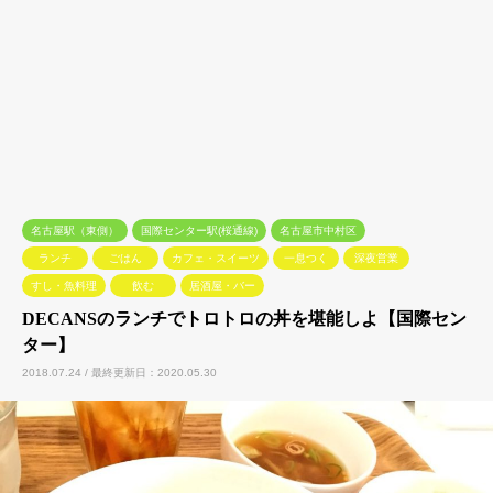
名古屋駅（東側）
国際センター駅(桜通線)
名古屋市中村区
ランチ
ごはん
カフェ・スイーツ
一息つく
深夜営業
すし・魚料理
飲む
居酒屋・バー
DECANSのランチでトロトロの丼を堪能しよ【国際セン
ター】
2018.07.24 / 最終更新日：2020.05.30