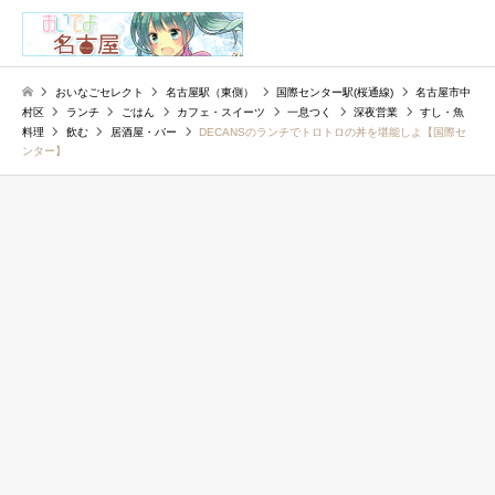
検索
おいなごセレクト
名古屋駅（東側）
国際センター駅(桜通線)
名古屋市中
村区
ランチ
ごはん
カフェ・スイーツ
一息つく
深夜営業
すし・魚
料理
飲む
居酒屋・バー
DECANSのランチでトロトロの丼を堪能しよ【国際セ
ンター】