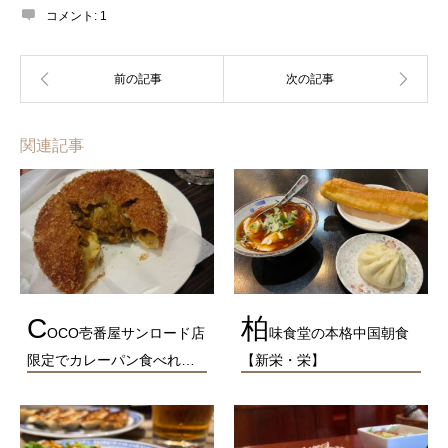
コメント:
1
関連記事
C
柏
OCO壱番屋サンロード店
味食堂の本格中国朝食
限定でカレーパン食べれ…
【新栄・栄】