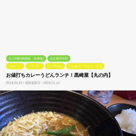
丸の内駅(鶴舞線・桜通線)
名古屋市中区
カレー
ランチ
なごやめし
きしめん・うどん・そば
お値打ちカレーうどんランチ！黒崎屋【丸の内】
2019.04.23 / 最終更新日：2020.01.14