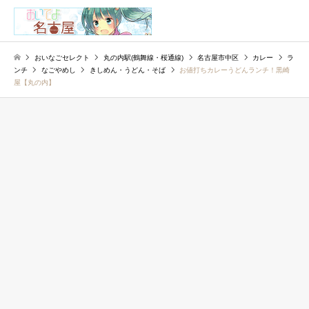
検索
おいなごセレクト
丸の内駅(鶴舞線・桜通線)
名古屋市中区
カレー
ラ
ンチ
なごやめし
きしめん・うどん・そば
お値打ちカレーうどんランチ！黒崎
屋【丸の内】