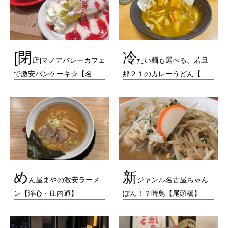
[閉
冷
店]マノアバレーカフェ
たい麺も選べる。若旦
で激安パンケーキ☆【名…
那２１のカレーうどん【…
め
新
ん屋まやの激安ラーメ
ジャンル名古屋ちゃん
ン【浄心・庄内通】
ぽん！？時鳥【尾頭橋】