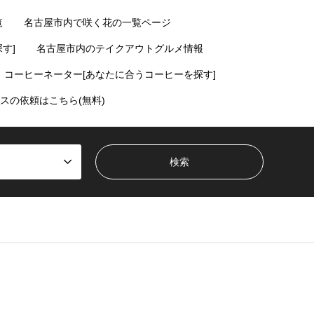
覧
名古屋市内で咲く花の一覧ページ
す]
名古屋市内のテイクアウトグルメ情報
コーヒーネーター[あなたに合うコーヒーを探す]
スの依頼はこちら(無料)
ent/themes/gensen_tcd050/breadcrumb.php
on line
94