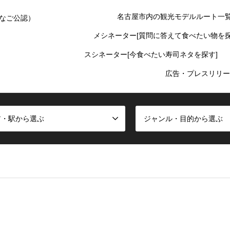
名古屋市内の観光モデルルート一
なご公認）
メシネーター[質問に答えて食べたい物を探
スシネーター[今食べたい寿司ネタを探す]
広告・プレスリリー
ア・駅から選ぶ
ジャンル・目的から選ぶ
false given in
/home/oinagoya/oinagoya.com/public_html/wp-cont