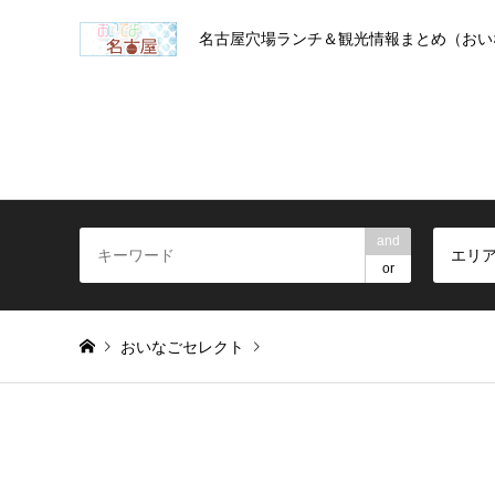
名古屋穴場ランチ＆観光情報まとめ（おい
and
エリ
or
おいなごセレクト
Warning
: foreach() argument must be of type array|object, 
クッチーナイタリアーナ