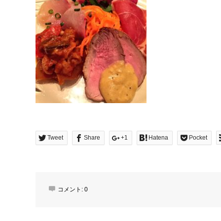
Tweet
Share
+1
Hatena
Pocket
コメント:
0