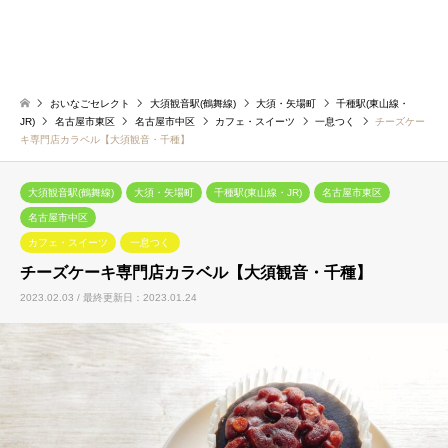
おいなごセレクト
大須観音駅(鶴舞線)
大須・矢場町
千種駅(東山線・
JR)
名古屋市東区
名古屋市中区
カフェ・スイーツ
一息つく
チーズケー
キ専門店カラベル【大須観音・千種】
大須観音駅(鶴舞線)
大須・矢場町
千種駅(東山線・JR)
名古屋市東区
名古屋市中区
カフェ・スイーツ
一息つく
チーズケーキ専門店カラベル【大須観音・千種】
2023.02.03 / 最終更新日：2023.01.24