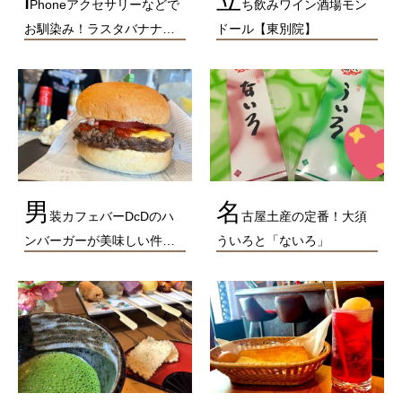
i
立
Phoneアクセサリーなどで
ち飲みワイン酒場モン
お馴染み！ラスタバナナ…
ドール【東別院】
男
名
装カフェバーDcDのハ
古屋土産の定番！大須
ンバーガーが美味しい件…
ういろと「ないろ」