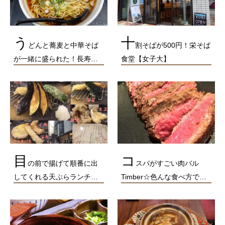
う
十
どんと蕎麦と中華そば
割そばが500円！栄そば
が一緒に盛られた！長寿…
食堂【女子大】
目
コ
の前で揚げて順番に出
スパがすごい肉バル
してくれる天ぷらランチ…
Timber☆色んな食べ方で…