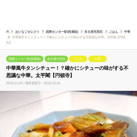
おいなごセレクト
国際センター駅(桜通線)
名古屋市西区
ごはん
中華
中華風牛タンシチュー！？確かにシチューの味がする不思議な中華。太平閣【円頓
寺】
国際センター駅(桜通線)
名古屋市西区
ごはん
中華
中華風牛タンシチュー！？確かにシチューの味がする不
思議な中華。太平閣【円頓寺】
2019.11.02 / 最終更新日：2019.10.24