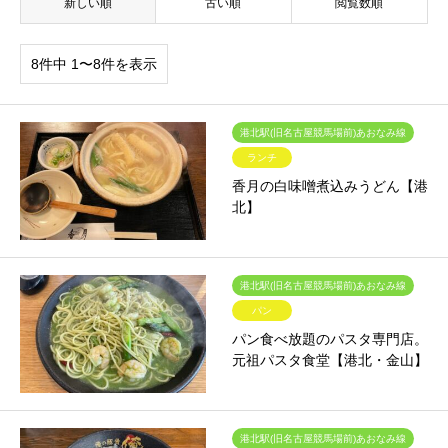
新しい順
古い順
閲覧数順
8件中 1〜8件を表示
港北駅(旧名古屋競馬場前)あおなみ線
ランチ
香月の白味噌煮込みうどん【港
北】
港北駅(旧名古屋競馬場前)あおなみ線
パン
パン食べ放題のパスタ専門店。
元祖パスタ食堂【港北・金山】
港北駅(旧名古屋競馬場前)あおなみ線