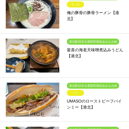
ランチ
俺の豚骨の豚骨ラーメン【港
北】
港北駅(旧名古屋競馬場前)あおなみ線
釜喜の海老天味噌煮込みうどん
【港北】
港北駅(旧名古屋競馬場前)あおなみ線
パン
UMASOのローストビーフバイ
ンミー【港北】