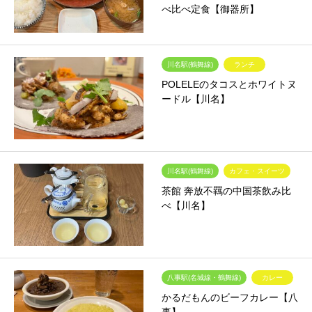
べ比べ定食【御器所】
川名駅(鶴舞線)
ランチ
POLELEのタコスとホワイトヌ
ードル【川名】
川名駅(鶴舞線)
カフェ・スイーツ
茶館 奔放不羈の中国茶飲み比
べ【川名】
八事駅(名城線・鶴舞線)
カレー
かるだもんのビーフカレー【八