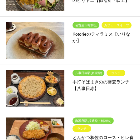
のビリヤニ【御器所・吹上】
名古屋市昭和区
カフェ・スイーツ
Kotorieのティラミス【いりな
か】
八事日赤駅(名城線)
ランチ
手打そばまきのの蕎麦ランチ
【八事日赤】
御器所駅(桜通線・鶴舞線)
ランチ
とんかつ和佐のロース・ヒレ食