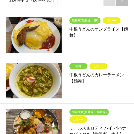
鶴舞駅(鶴舞線・JR)
ランチ
中根うどんのオンダライス【鶴
舞】
鶴舞
カレー
中根うどんのカレーラーメン
【鶴舞】
御器所駅(桜通線・鶴舞線)
カレー
ミールス＆ロティ バイ パハナ