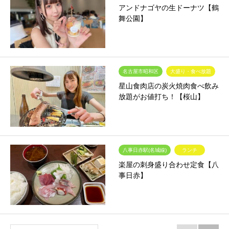
アンドナゴヤの生ドーナツ【鶴
舞公園】
名古屋市昭和区
大盛り・食べ放題
星山食肉店の炭火焼肉食べ飲み
放題がお値打ち！【桜山】
八事日赤駅(名城線)
ランチ
楽屋の刺身盛り合わせ定食【八
事日赤】