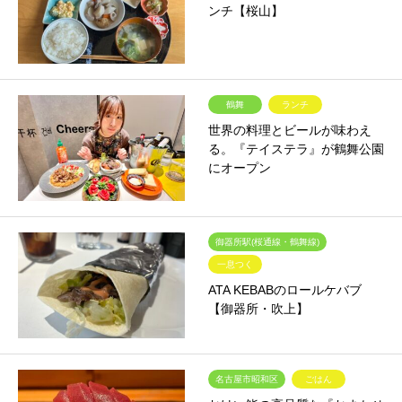
ンチ【桜山】
鶴舞
ランチ
世界の料理とビールが味わえ
る。『テイステラ』が鶴舞公園
にオープン
御器所駅(桜通線・鶴舞線)
一息つく
ATA KEBABのロールケバブ
【御器所・吹上】
名古屋市昭和区
ごはん