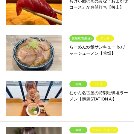
おけい鮨の高品質な『おまかせ
コース』がお値打ち【桜山】
荒畑駅(鶴舞線)
ランチ
らーめん炒飯サンキュー!!のチ
ャーシューメン【荒畑】
鶴舞
ランチ
むかん名古屋の特製牡蠣塩ラー
メン【鶴舞STATION Ai】
鶴舞
カフェ・スイーツ