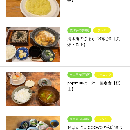
事】
荒畑駅(鶴舞線)
ランチ
清水庵のざるかつ鍋定食【荒
畑・吹上】
名古屋市昭和区
モーニング
pojomuuの一汁一菜定食【桜
山】
名古屋市昭和区
ランチ
おばんざいCOOVOの和定食ラ