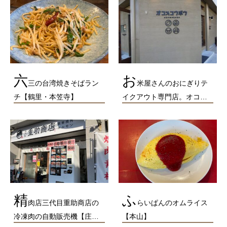
六
お
三の台湾焼きそばラン
米屋さんのおにぎりテ
チ【鶴里・本笠寺】
イクアウト専門店。オコ…
精
ふ
肉店三代目重助商店の
らいぱんのオムライス
冷凍肉の自動販売機【庄…
【本山】