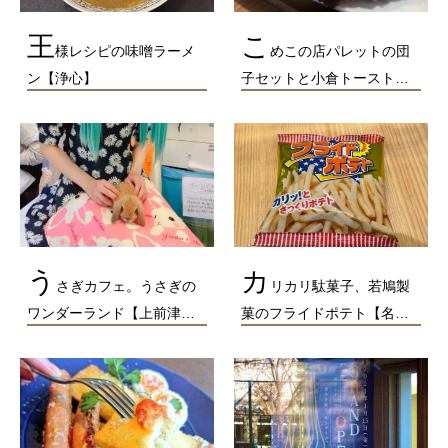
王
こ
様レシピの味噌ラーメ
めこの店パレットの団
ン【浄心】
子セットと小倉トースト…
う
カ
さぎカフェ。うさぎの
リカリ駄菓子、若鳩製
ワンダーランド【上前津…
菓のフライドポテト【名…