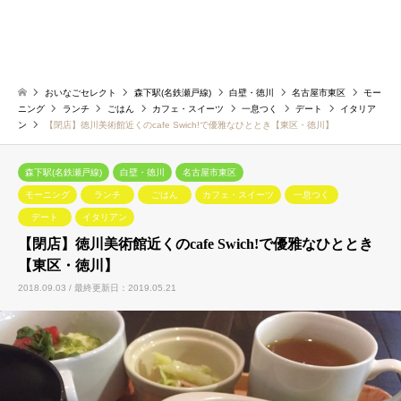
おいなごセレクト
森下駅(名鉄瀬戸線)
白壁・徳川
名古屋市東区
モー
ニング
ランチ
ごはん
カフェ・スイーツ
一息つく
デート
イタリア
ン
【閉店】徳川美術館近くのcafe Swich!で優雅なひととき【東区・徳川】
森下駅(名鉄瀬戸線)
白壁・徳川
名古屋市東区
モーニング
ランチ
ごはん
カフェ・スイーツ
一息つく
デート
イタリアン
【閉店】徳川美術館近くのcafe Swich!で優雅なひととき
【東区・徳川】
2018.09.03 / 最終更新日：2019.05.21