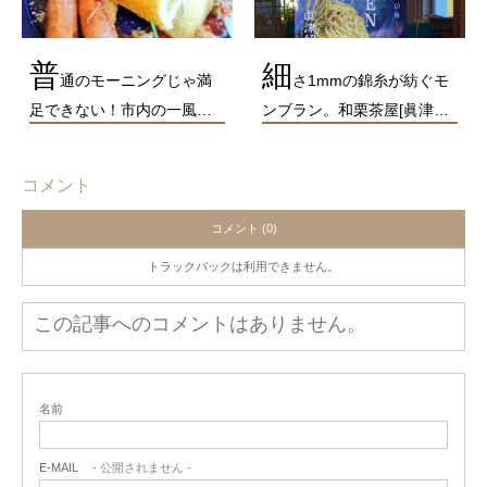
普
細
通のモーニングじゃ満
さ1mmの錦糸が紡ぐモ
足できない！市内の一風…
ンブラン。和栗茶屋[眞津…
コメント
コメント (0)
トラックバックは利用できません。
この記事へのコメントはありません。
名前
E-MAIL
- 公開されません -