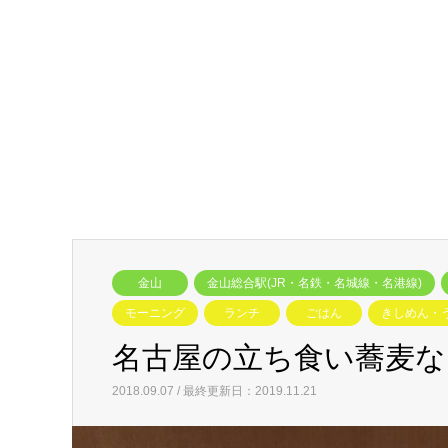
金山
金山総合駅(JR・名鉄・名城線・名港線)
モーニング
ランチ
ごはん
きしめん・
名古屋の立ち食い蕎麦な
2018.09.07 / 最終更新日：2019.11.21