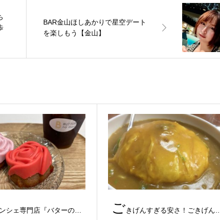
ち
BAR金山ほしあかりで星空デート
歩
を楽しもう【金山】
ご
ンシェ専門店『バターの…
きげんすぎる安さ！ごきげん