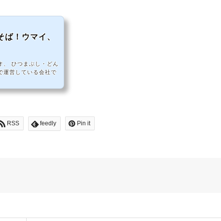
そば！ウマイ、
オ、 ひつまぶし・どん
で運営している会社で
RSS
feedly
Pin it