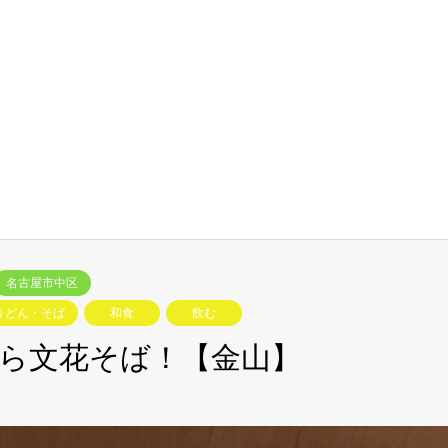
名古屋市中区
うどん・そば
和食
飲む
ら文花そば！【金山】