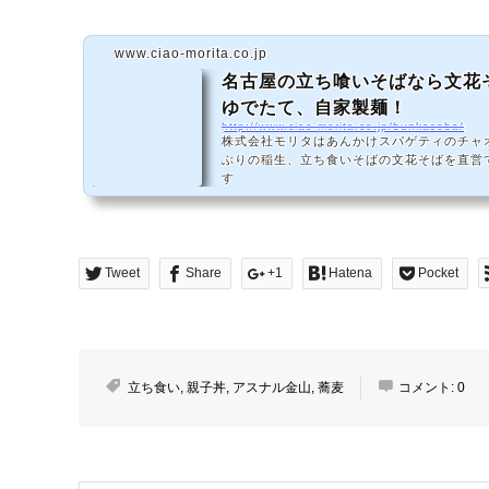
www.ciao-morita.co.jp
名古屋の立ち喰いそばなら文花
ゆでたて、自家製麺！
http://www.ciao-morita.co.jp/bunkasoba/
株式会社モリタはあんかけスパゲティのチャ
ぶりの稲生、立ち食いそばの文花そばを直営
す
Tweet
Share
+1
Hatena
Pocket
立ち食い
,
親子丼
,
アスナル金山
,
蕎麦
コメント:
0