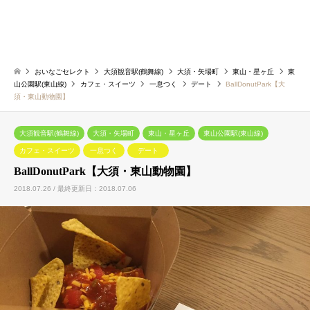
おいなごセレクト
大須観音駅(鶴舞線)
大須・矢場町
東山・星ヶ丘
東
山公園駅(東山線)
カフェ・スイーツ
一息つく
デート
BallDonutPark【大
須・東山動物園】
大須観音駅(鶴舞線)
大須・矢場町
東山・星ヶ丘
東山公園駅(東山線)
カフェ・スイーツ
一息つく
デート
BallDonutPark【大須・東山動物園】
2018.07.26 / 最終更新日：2018.07.06