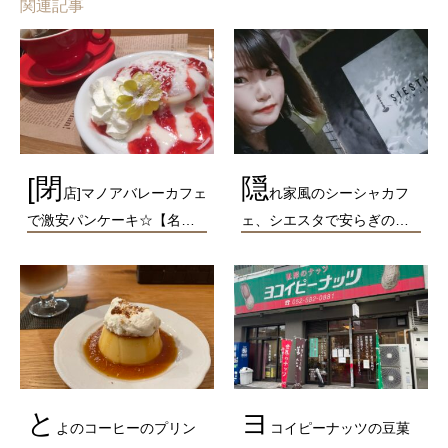
関連記事
[閉
隠
店]マノアバレーカフェ
れ家風のシーシャカフ
で激安パンケーキ☆【名…
ェ、シエスタで安らぎの…
と
ヨ
よのコーヒーのプリン
コイピーナッツの豆菓