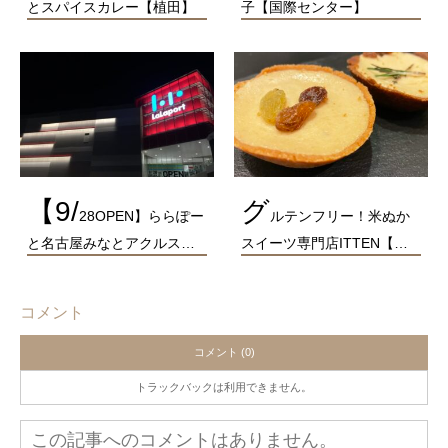
とスパイスカレー【植田】
子【国際センター】
【9/
グ
28OPEN】ららぽー
ルテンフリー！米ぬか
と名古屋みなとアクルス…
スイーツ専門店ITTEN【…
コメント
コメント (0)
トラックバックは利用できません。
この記事へのコメントはありません。