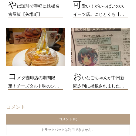
や
可
ば珈琲で手軽に鉄板名
愛い！がいっぱいのス
古屋飯【矢場町】
イーツ店。にじとくも【…
コ
お
メダ珈琲店の期間限
いなごちゃんが中日新
定！チーズタルト味のシ…
聞夕刊に掲載されました…
コメント
コメント (0)
トラックバックは利用できません。