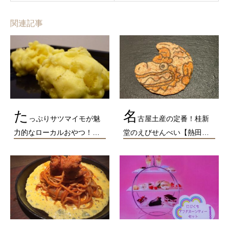
関連記事
た
名
っぷりサツマイモが魅
古屋土産の定番！桂新
力的なローカルおやつ！…
堂のえびせんべい【熱田…