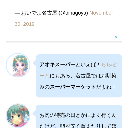
— おいでよ名古屋 (@oinagoya)
November
30, 2019
アオキスーパー
といえば！
ららぽ
ーと
にもある、名古屋ではお馴染
みの
スーパーマーケット
だよね！
お肉の特売の日とかによく行くん
だけど、卵が安く買えたりして嬉