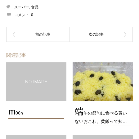
スーパー
,
食品
コメント:
0
関連記事
m
端
06n
午の節句に食べる黄い
ないおこわ、黄飯って知…