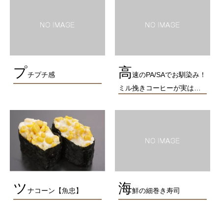
プ
高
チプチ感
速のPA/SAでお馴染み！
ミル挽きコーヒーが実は…
ツ
海
ナコーン【魚忠】
鮮の細巻き寿司