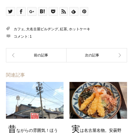
カフェ
,
大名古屋ビルヂング
,
紅茶
,
ホットケーキ
コメント:
1
関連記事
昔
実
ながらの雰囲気！ほう
は名古屋名物。安曇野