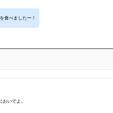
ーを食べましたー！
においでよ。
。