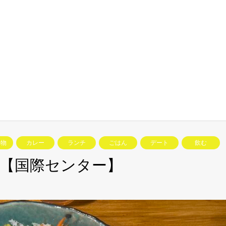
べ物
カレー
ランチ
ごはん
デート
飲む
ー【国際センター】