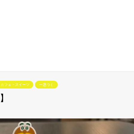
カフェ・スイーツ
一息つく
】