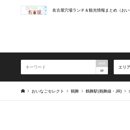
名古屋穴場ランチ＆観光情報まとめ（おい
and
エリ
or
おいなごセレクト
鶴舞
鶴舞駅(鶴舞線・JR)