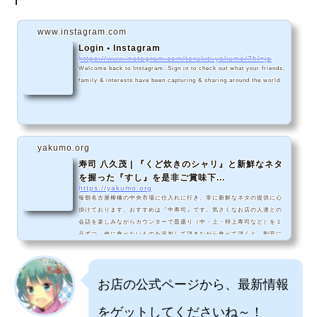
www.instagram.com
Login • Instagram
https://www.instagram.com/terukiti.yakumo/?hl=ja
Welcome back to Instagram. Sign in to check out what your friends,
family & interests have been capturing & sharing around the world.
yakumo.org
寿司 八久茂 | 『くど炊きのシャリ』と新鮮なネタ
を握った『すし』を是非ご賞味下...
https://yakumo.org
毎朝名古屋柳橋の中央市場に仕入れに行き、常に新鮮なネタの提供に心
掛けております。おすすめは『中寿司』です。気さくなお店の人達との
会話を楽しみながらカウンターで皿盛り（中・上・特上寿司など）を１
品ずつ。他に食べたいものを追加して頂きながら食べて頂くと、割安に
ご満足頂けます。店の雰囲気は大正時代を思わせるようなレトロ調。カ
ウンター、テーブル、座敷もご用意致しております。お値打ちなランチ
メニューは土日もご利用頂けます。また、ちょっとした集まりやお打ち
お店の公式ページから、最新情報
合わせ、グループの方々にお得なセ
をゲットしてくださいね～！