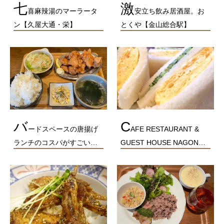
七
激
喜麻辣湯のマーラータ
安立ち飲み居酒屋。お
ン【久屋大通・栄】
とくや【金山総合駅】
バ
C
ードスペースの唐揚げ
AFE RESTAURANT &
ランチのコスパがすごい…
GUEST HOUSE NAGON…