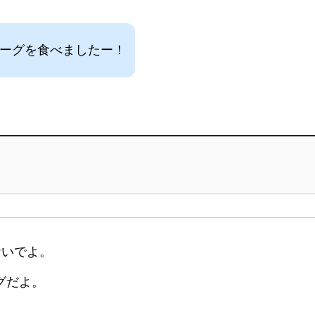
バーグを食べましたー！
おいでよ。
グだよ。