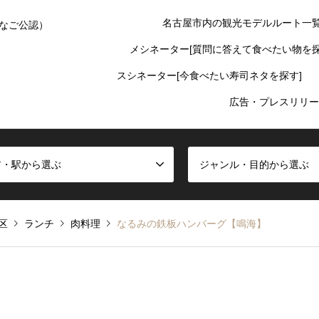
名古屋市内の観光モデルルート一
なご公認）
メシネーター[質問に答えて食べたい物を探
スシネーター[今食べたい寿司ネタを探す]
広告・プレスリリー
ア・駅から選ぶ
ジャンル・目的から選ぶ
区
ランチ
肉料理
なるみの鉄板ハンバーグ【鳴海】