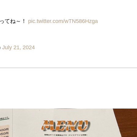
会ってね～！
pic.twitter.com/wTN586Hzga
)
July 21, 2024