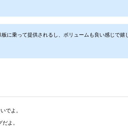
々鉄板に乗って提供されるし、ボリュームも良い感じで嬉
おいでよ。
グだよ。