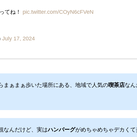
会ってね！
pic.twitter.com/COyN6cFVeN
)
July 17, 2024
らまぁまぁ歩いた場所にある、地域で人気の
喫茶店
なん
観なんだけど、実は
ハンバーグ
がめちゃめちゃデカくて