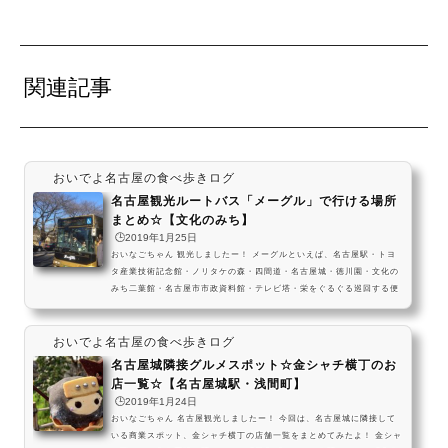
関連記事
おいでよ名古屋の食べ歩きログ
名古屋観光ルートバス「メーグル」で行ける場所
まとめ☆【文化のみち】
🕒️2019年1月25日
おいなごちゃん 観光しましたー！ メーグルといえば、名古屋駅・トヨ
タ産業技術記念館・ノリタケの森・四間道・名古屋城・徳川園・文化の
みち二葉館・名古屋市市政資料館・テレビ塔・栄をぐるぐる巡回する便
利な観光ルートバスだよね！ 運行間隔は平日30分から1時間に1本、土
日祝日は20分から30分に1本走っているから、色んな観光施設を巡るの
おいでよ名古屋の食べ歩きログ
にとっても重宝するバス路線だよ～！ 市バスだからドニチエコきっぷも
利用できるし、メーグルだけの一日乗車券なら500円で1日乗り放題にな
名古屋城隣接グルメスポット☆金シャチ横丁のお
るのも嬉しいよね！ 今回はそんなメーグルで行...
店一覧☆【名古屋城駅・浅間町】
🕒️2019年1月24日
おいなごちゃん 名古屋観光しましたー！ 今回は、名古屋城に隣接して
いる商業スポット、金シャチ横丁の店舗一覧をまとめてみたよ！ 金シャ