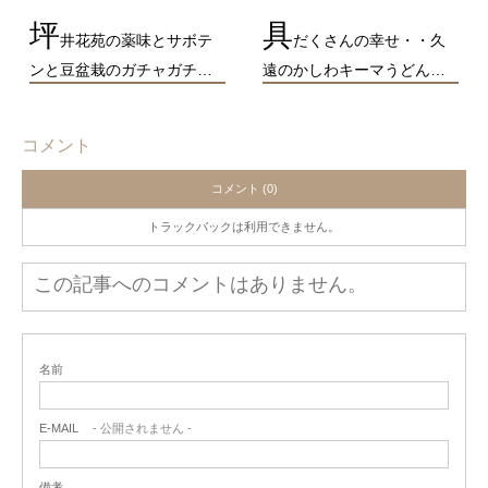
坪
具
井花苑の薬味とサボテ
だくさんの幸せ・・久
ンと豆盆栽のガチャガチ…
遠のかしわキーマうどん…
コメント
コメント (0)
トラックバックは利用できません。
この記事へのコメントはありません。
名前
E-MAIL
- 公開されません -
備考