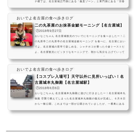
チ横丁は、名古屋城正門側にある「義直ゾーン」と東門側にある「宗春
ゾーン」で分かれているから、それぞれ見ていきましょ～！正門側-義直
ゾーン 義直ゾーンは、伝統的というか地域で馴染みの深い名古屋飯を多
おいでよ名古屋の食べ歩きログ
く取り揃えた有名店の数々が軒を連ねているよ！十代目儀助 日本酒飲み
比べ 気に入ったお酒は買って帰れますよ～！ひつまぶし備長 うなぎ う
二の丸茶屋のお抹茶金鯱モーニング【名古屋城】
なぎを捌いている所も外から見れます山...
🕒️2018年9月27日
おいなごちゃん 名古屋城観光のついでにモーニングを食べましたー！二
の丸茶亭二の丸茶亭の名古屋城金鯱モーニング を食べに、名古屋におい
でよ。名古屋城の茶亭で楽しめる、シャチホコが乗った小倉トーストだ
よ。名古屋観光にピッタリなモーニングで、朝から気分を上げていって
ね～！ pic.twitter.com/E1QP4zfh0U— おいでよ名古屋@おいなご (@
oinagoya) January 9, 2026 二の丸茶亭は、名古屋市営地下鉄名城線の
名古屋城駅から少し歩いた名古屋城敷地内 二の丸庭園にある茶室なんだ
おいでよ名古屋の食べ歩きログ
ね！ 朝１１時までは特別なモーニングセ...
【コスプレ入場可】天守以外に見所いっぱい！名
古屋城本丸御殿【名古屋城駅】
🕒️2018年6月6日
おいなごちゃん 名古屋城本丸御殿に遊びに行きましたー！名古屋城本丸
御殿 空襲で燃えてしまった名古屋城本丸御殿の復元が完成し、６月８日
から一般公開。これまでは一部が公開されていましたが、一番奥にある
上洛殿も完成。江戸幕府の将軍専用のお風呂もあるんですって！(本丸御
殿自体が尾張藩主の家ではなく、将軍が京都に行く時に泊まるためだけ
の将軍専用超高級ホテルだったんだそうです）５月に天守閣の入場は禁
止になりましたが、名古屋城自体は営業中なのです。国特別史跡（国宝
相当）の石垣や堀、燃えなかった木造の櫓（...