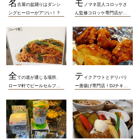
名
モ
古屋の盆踊りはダンシ
ノマネ芸人コロッケさ
ングヒーローがアツい！？
ん監修コロッケ専門店が…
全
テ
ての道が通じる場所、
イクアウトとデリバリ
ローマ軒でビールセルフ…
ー唐揚げ専門店！DJチキ…