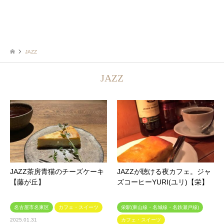
JAZZ
JAZZ
JAZZ茶房青猫のチーズケーキ
JAZZが聴ける夜カフェ。ジャ
【藤が丘】
ズコーヒーYURI(ユリ)【栄】
名古屋市名東区
カフェ・スイーツ
栄駅(東山線・名城線・名鉄瀬戸線)
2025.01.31
カフェ・スイーツ