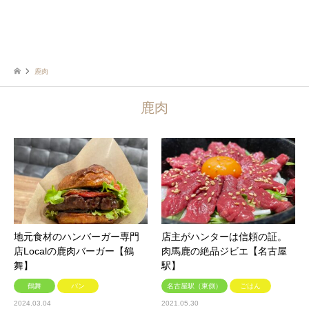
鹿肉
鹿肉
地元食材のハンバーガー専門
店主がハンターは信頼の証。
店Localの鹿肉バーガー【鶴
肉馬鹿の絶品ジビエ【名古屋
舞】
駅】
鶴舞
パン
名古屋駅（東側）
ごはん
2024.03.04
2021.05.30