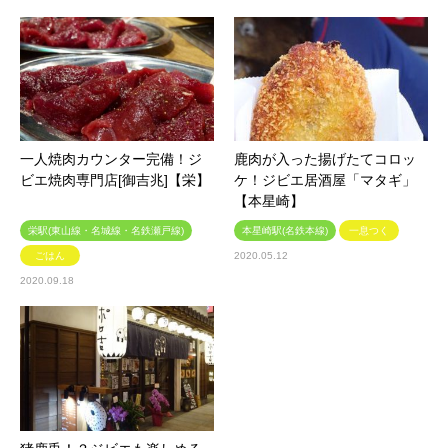
一人焼肉カウンター完備！ジ
鹿肉が入った揚げたてコロッ
ビエ焼肉専門店[御吉兆]【栄】
ケ！ジビエ居酒屋「マタギ」
【本星崎】
栄駅(東山線・名城線・名鉄瀬戸線)
本星崎駅(名鉄本線)
一息つく
ごはん
2020.05.12
2020.09.18