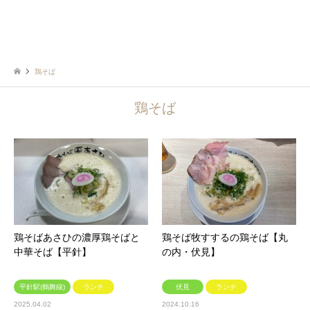
鶏そば
鶏そば
鶏そばあさひの濃厚鶏そばと
鶏そば牧すするの鶏そば【丸
中華そば【平針】
の内・伏見】
平針駅(鶴舞線)
ランチ
伏見
ランチ
2025.04.02
2024.10.16