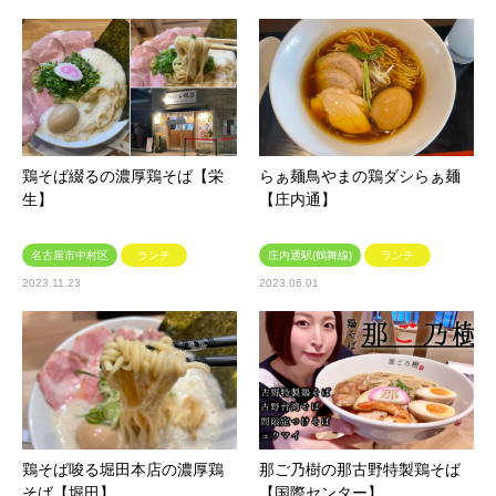
鶏そば綴るの濃厚鶏そば【栄
らぁ麺鳥やまの鶏ダシらぁ麺
生】
【庄内通】
名古屋市中村区
ランチ
庄内通駅(鶴舞線)
ランチ
2023.11.23
2023.06.01
鶏そば唆る堀田本店の濃厚鶏
那ご乃樹の那古野特製鶏そば
そば【堀田】
【国際センター】